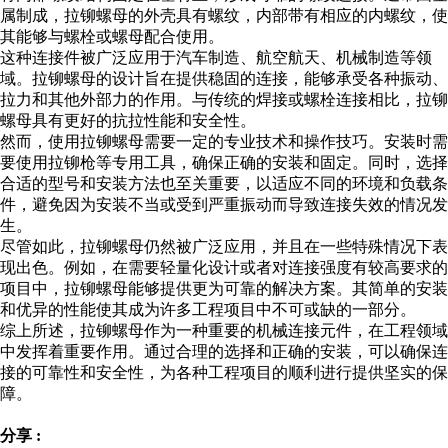
属制成，拉铆螺母的外壳具有螺纹，内部带有相应的内螺纹，使
其能够与螺栓或螺母配合使用。
这种连接件被广泛应用于汽车制造、航空航天、机械制造等领
域。拉铆螺母的设计旨在提供稳固的连接，能够承受各种振动、
拉力和其他外部力的作用。与传统的焊接或螺栓连接相比，拉铆
螺母具有更好的抗拉性能和安全性。
然而，使用拉铆螺母需要一定的专业技术和操作技巧。安装时需
要使用拉铆枪等专用工具，确保正确的安装和固定。同时，选择
合适的型号和安装方法也至关重要，以适应不同的环境和负载条
件，避免因为安装不当或受到严重振动而导致连接失效的情况发
生。
尽管如此，拉铆螺母仍然被广泛应用，并且在一些特殊情况下表
现出色。例如，在需要轻量化设计或者对连接强度有较高要求的
项目中，拉铆螺母能够提供更为可靠的解决方案。其简单的安装
和优异的性能使其成为许多工程项目中不可或缺的一部分。
综上所述，拉铆螺母作为一种重要的机械连接元件，在工程领域
中发挥着重要作用。通过合理的选择和正确的安装，可以确保连
接的可靠性和安全性，为各种工程项目的顺利进行提供坚实的保
障。
分享 :